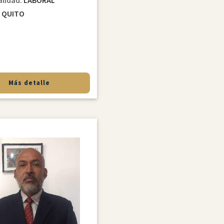
alidad:
LABORAL
d
QUITO
Más detalle