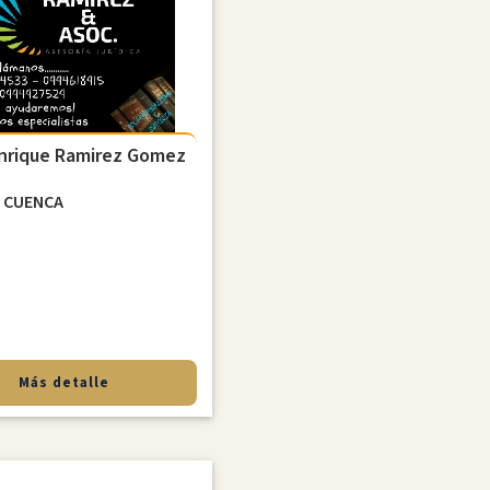
nrique Ramirez Gomez
d
CUENCA
Más detalle