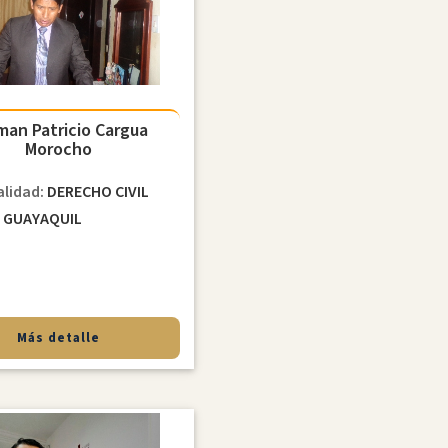
man Patricio Cargua
Morocho
alidad:
DERECHO CIVIL
d
GUAYAQUIL
Más detalle