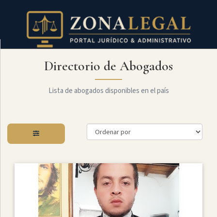
Directorio de Abogados
Filtro
Mostrar
todo
Lista de abogados disponibles en el país
Especialidades
Administrativo
Arbitraje
Y
MediaciÓn
Internacional