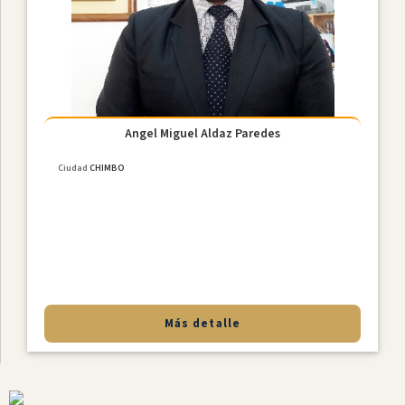
Constitucional
Derecho
De
Familia
NiÑez
Y
Adolescencia
Angel Miguel Aldaz Paredes
Derecho
Ciudad
CHIMBO
Civil
Derecho
Societario
Laboral
MediaciÓn
Penal
Más detalle
Provincias