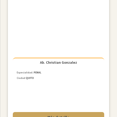
Pichincha
Ciudades
Ab. Christian Gonzalez
Especialidad:
PENAL
Ciudad
QUITO