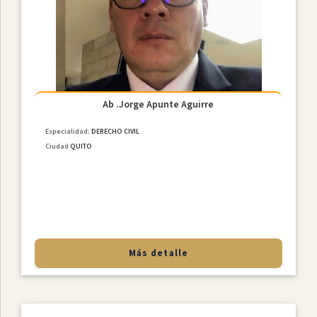
Constitucional
Derecho
De
Familia
NiÑez
Y
Adolescencia
Ab .Jorge Apunte Aguirre
Derecho
Especialidad:
DERECHO CIVIL
Civil
Ciudad
QUITO
Derecho
Societario
Laboral
MediaciÓn
Penal
Más detalle
Provincias