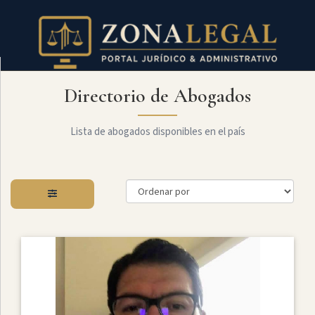
Directorio de Abogados
Filtro
Mostrar
todo
Lista de abogados disponibles en el país
Especialidades
Administrativo
Arbitraje
Y
MediaciÓn
Internacional