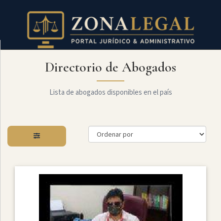
Directorio de Abogados
Filtro
Mostrar
todo
Lista de abogados disponibles en el país
Especialidades
Administrativo
Arbitraje
Y
MediaciÓn
Internacional