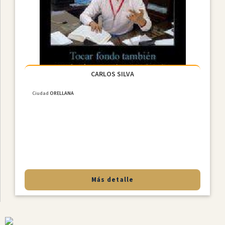
Constitucional
Derecho
De
Familia
NiÑez
Y
Adolescencia
CARLOS SILVA
Derecho
Ciudad
ORELLANA
Civil
Derecho
Societario
Laboral
MediaciÓn
Penal
Más detalle
Provincias