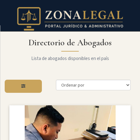
Directorio de Abogados
Filtro
Mostrar
todo
Lista de abogados disponibles en el país
Especialidades
Administrativo
Arbitraje
Y
MediaciÓn
Internacional