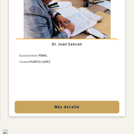
Constitucional
Derecho
De
Familia
NiÑez
Y
Adolescencia
Dr. Juan Sancan
Derecho
Especialidad:
PENAL
Civil
Ciudad
PUERTO LOPEZ
Derecho
Societario
Laboral
MediaciÓn
Penal
Más detalle
Provincias