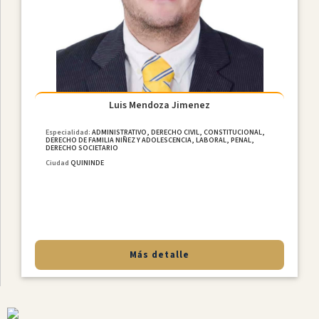
MediaciÓn
Internacional
Constitucional
Derecho
De
Familia
Luis Mendoza Jimenez
NiÑez
Y
Especialidad:
ADMINISTRATIVO, DERECHO CIVIL, CONSTITUCIONAL,
DERECHO DE FAMILIA NIÑEZ Y ADOLESCENCIA, LABORAL, PENAL,
Adolescencia
DERECHO SOCIETARIO
Derecho
Ciudad
QUININDE
Civil
Laboral
MediaciÓn
Penal
Más detalle
Provincias