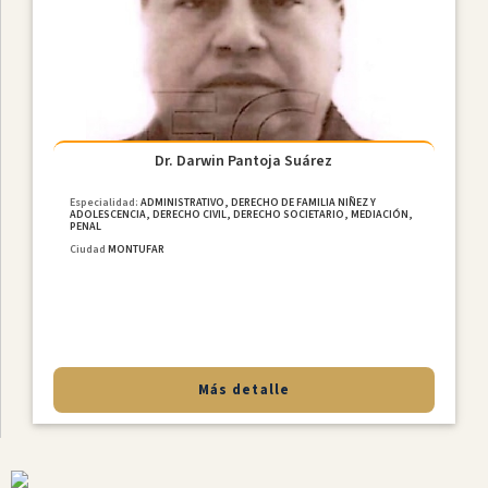
MediaciÓn
Internacional
Constitucional
Derecho
De
Familia
Dr. Darwin Pantoja Suárez
NiÑez
Y
Especialidad:
ADMINISTRATIVO, DERECHO DE FAMILIA NIÑEZ Y
ADOLESCENCIA, DERECHO CIVIL, DERECHO SOCIETARIO, MEDIACIÓN,
Adolescencia
PENAL
Derecho
Ciudad
MONTUFAR
Civil
Laboral
MediaciÓn
Penal
Más detalle
Provincias