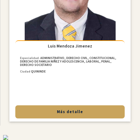
MediaciÓn
Internacional
Constitucional
Derecho
De
Familia
Luis Mendoza Jimenez
NiÑez
Y
Especialidad:
ADMINISTRATIVO, DERECHO CIVIL, CONSTITUCIONAL,
DERECHO DE FAMILIA NIÑEZ Y ADOLESCENCIA, LABORAL, PENAL,
Adolescencia
DERECHO SOCIETARIO
Derecho
Ciudad
QUININDE
Societario
Laboral
MediaciÓn
Penal
Más detalle
Provincias