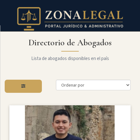
Directorio de Abogados
Filtro
Mostrar
todo
Lista de abogados disponibles en el país
Especialidades
Constitucional
Administrativo
Arbitraje
Y
MediaciÓn