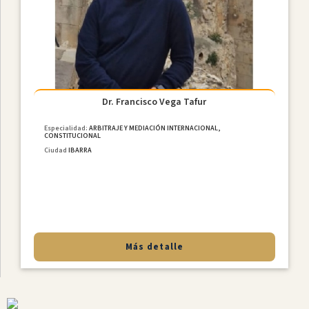
Internacional
Derecho
De
Familia
NiÑez
Y
Dr. Francisco Vega Tafur
Adolescencia
Derecho
Especialidad:
ARBITRAJE Y MEDIACIÓN INTERNACIONAL,
CONSTITUCIONAL
Civil
Ciudad
IBARRA
Derecho
Societario
Laboral
MediaciÓn
Penal
Más detalle
Provincias