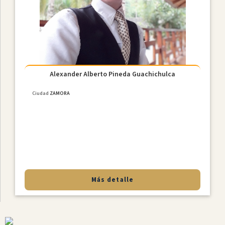
Constitucional
Derecho
De
Familia
NiÑez
Y
Adolescencia
Alexander Alberto Pineda Guachichulca
Derecho
Ciudad
ZAMORA
Civil
Derecho
Societario
Laboral
MediaciÓn
Penal
Más detalle
Provincias