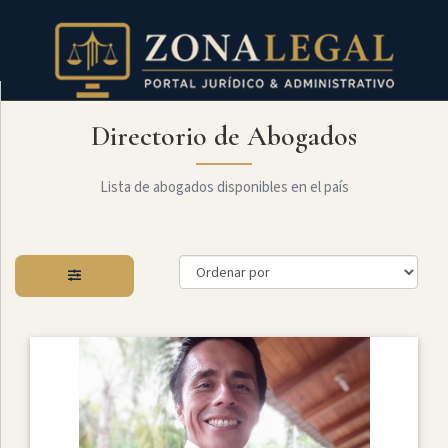
Directorio de Abogados
Filtro
Mostrar
todo
Lista de abogados disponibles en el país
Especialidades
Administrativo
Arbitraje
Y
MediaciÓn
Internacional