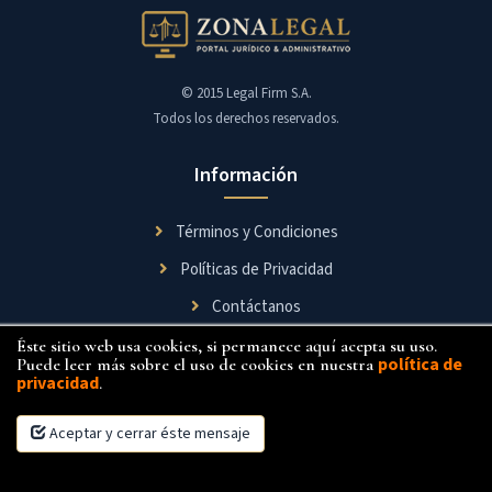
Cia.
Ltda.
Audifirm
© 2015 Legal Firm S.A.
S.A.
Todos los derechos reservados.
Información
Términos y Condiciones
Políticas de Privacidad
Contáctanos
Éste sitio web usa cookies, si permanece aquí acepta su uso.
Síguenos
política de
Puede leer más sobre el uso de cookies en nuestra
privacidad
.
Aceptar y cerrar éste mensaje
×