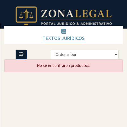
TEXTOS JURÍDICOS
Filtro
Mostrar
todo
No se encontraron productos.
Categoría
LICENCIAS
CONVENIOS
TEXTOS
FÍSICOS
DISPONIBLES