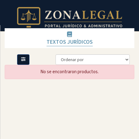
TEXTOS JURÍDICOS
Filtro
Mostrar
todo
No se encontraron productos.
Categoría
LICENCIAS
CONVENIOS
TEXTOS
FÍSICOS
DISPONIBLES