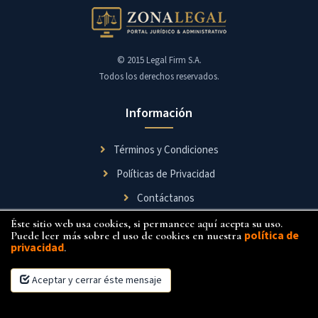
Aguirre
&
Asociados
Cia.
© 2015 Legal Firm S.A.
Ltda.
Todos los derechos reservados.
Información
Términos y Condiciones
Políticas de Privacidad
Contáctanos
Éste sitio web usa cookies, si permanece aquí acepta su uso.
Síguenos
política de
Puede leer más sobre el uso de cookies en nuestra
privacidad
.
Aceptar y cerrar éste mensaje
×