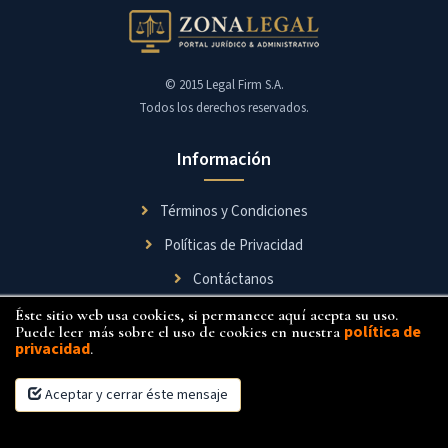
S.A.
Zonalegal
Otros
© 2015 Legal Firm S.A.
Autores
Todos los derechos reservados.
Aguirre
&
Información
Asociados
Cia.
Términos y Condiciones
Ltda.
Políticas de Privacidad
Contáctanos
Éste sitio web usa cookies, si permanece aquí acepta su uso.
Síguenos
política de
Puede leer más sobre el uso de cookies en nuestra
privacidad
.
Aceptar y cerrar éste mensaje
×