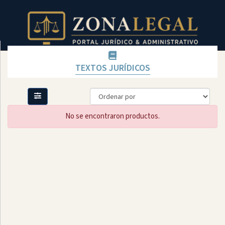
TEXTOS JURÍDICOS
Filtro
Mostrar
todo
No se encontraron productos.
Categoría
TEXTOS
FÍSICOS
DISPONIBLES
LICENCIAS
CONVENIOS