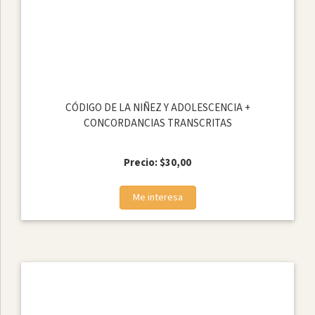
Autor
Zonalegal
Otros
Autores
CÓDIGO DE LA NIÑEZ Y ADOLESCENCIA +
CONCORDANCIAS TRANSCRITAS
Aguirre
&
Asociados
Precio: $30,00
Cia.
Ltda.
Me interesa
Audifirm
S.A.