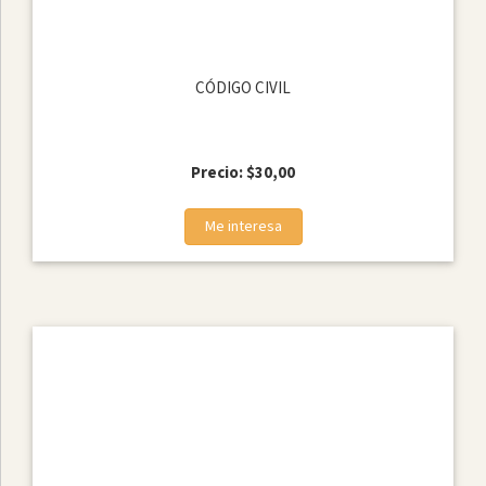
Subcategoría
CÓDIGO CIVIL
CÓDIGOS
COLECCIONES
COLEGIO
Precio: $30,00
DE
ABOGADOS
Me interesa
DEL
GUAYAS
COMPILACIONES
CONTABLES
DOCTRINA
GUIAS
MODELOS
JURIDICOS
PRÁCTICAS