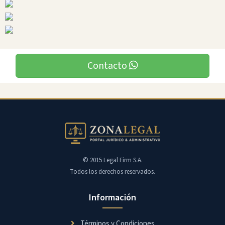
Autor
Zonalegal
Otros
Contacto
Autores
Aguirre
&
Asociados
Cia.
Ltda.
Audifirm
S.A.
© 2015 Legal Firm S.A.
Todos los derechos reservados.
Información
Términos y Condiciones