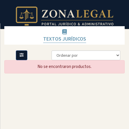
TEXTOS JURÍDICOS
Filtro
Mostrar
todo
No se encontraron productos.
Categoría
LICENCIAS
CONVENIOS
TEXTOS
FÍSICOS
DISPONIBLES