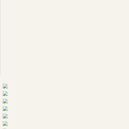
Subcategoría
CONTABLES
CÓDIGOS
COLECCIONES
COLEGIO
DE
ABOGADOS
DEL
GUAYAS
COMPILACIONES
DOCTRINA
GUIAS
MODELOS
JURIDICOS
PRÁCTICAS