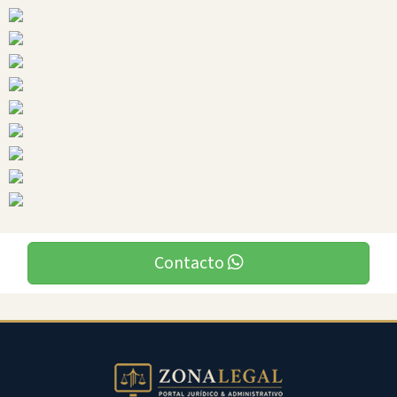
Ciudades
San
Miguel
De
Los
Bancos
Contacto