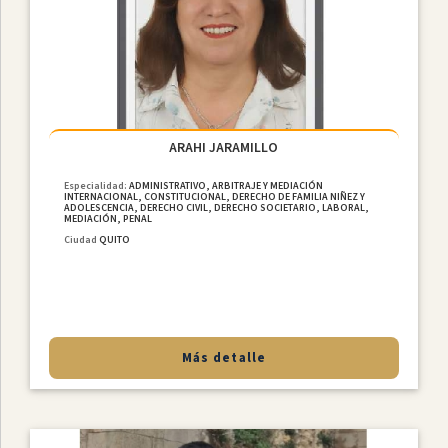
Constitucional
Derecho
De
Familia
NiÑez
Y
ARAHI JARAMILLO
Adolescencia
Derecho
Especialidad:
ADMINISTRATIVO, ARBITRAJE Y MEDIACIÓN
INTERNACIONAL, CONSTITUCIONAL, DERECHO DE FAMILIA NIÑEZ Y
Civil
ADOLESCENCIA, DERECHO CIVIL, DERECHO SOCIETARIO, LABORAL,
MEDIACIÓN, PENAL
Derecho
Ciudad
QUITO
Societario
Laboral
MediaciÓn
Penal
Más detalle
Provincias