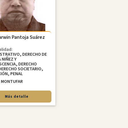
arwin Pantoja Suárez
alidad:
ISTRATIVO, DERECHO DE
A NIÑEZ Y
SCENCIA, DERECHO
 DERECHO SOCIETARIO,
IÓN, PENAL
d
MONTUFAR
Más detalle