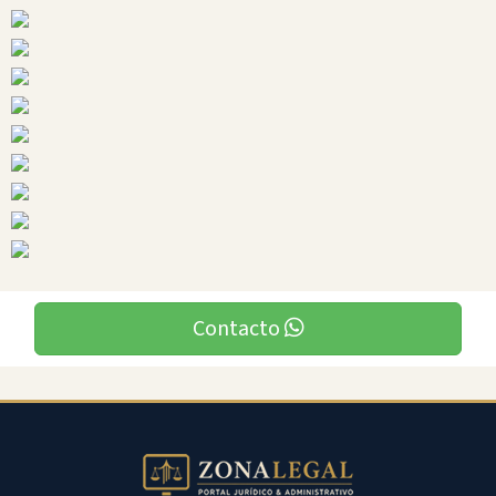
Ciudades
San
Jacinto
De
Yaguachi
Contacto