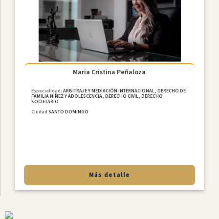
MediaciÓn
Internacional
Constitucional
Derecho
De
Familia
Maria Cristina Peñaloza
NiÑez
Y
Especialidad:
ARBITRAJE Y MEDIACIÓN INTERNACIONAL, DERECHO DE
FAMILIA NIÑEZ Y ADOLESCENCIA, DERECHO CIVIL, DERECHO
Adolescencia
SOCIETARIO
Derecho
Ciudad
SANTO DOMINGO
Civil
Laboral
MediaciÓn
Penal
Más detalle
Provincias