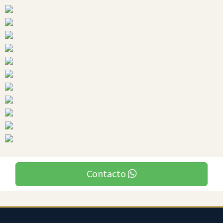
Santo
Domingo
De
Los
Tsachilas
Ciudades
Contacto