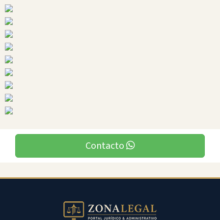
Napo
Ciudades
Carlos
Julio
Arosemena
Contacto