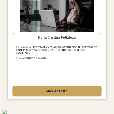
MediaciÓn
Internacional
Constitucional
Derecho
De
Familia
Maria Cristina Peñaloza
NiÑez
Y
Especialidad:
ARBITRAJE Y MEDIACIÓN INTERNACIONAL, DERECHO DE
FAMILIA NIÑEZ Y ADOLESCENCIA, DERECHO CIVIL, DERECHO
Adolescencia
SOCIETARIO
Derecho
Ciudad
SANTO DOMINGO
Civil
Laboral
MediaciÓn
Penal
Más detalle
Provincias